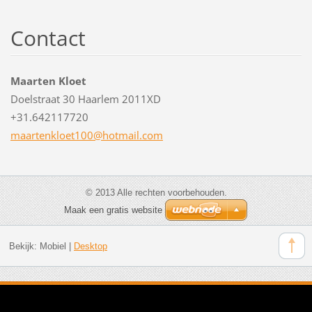
Contact
Maarten Kloet
Doelstraat 30 Haarlem 2011XD
+31.642117720
maartenk
loet100@
hotmail.
com
© 2013 Alle rechten voorbehouden.
Maak een gratis website
Bekijk:
Mobiel
|
Desktop