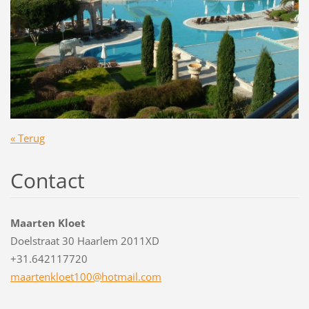
« Terug
Contact
Maarten Kloet
Doelstraat 30 Haarlem 2011XD
+31.642117720
maartenk
loet100@
hotmail.
com