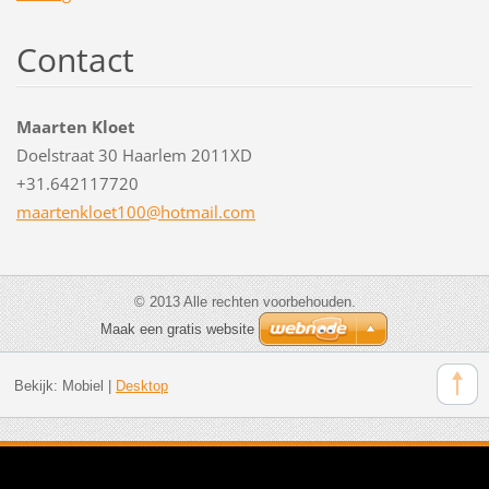
Contact
Maarten Kloet
Doelstraat 30 Haarlem 2011XD
+31.642117720
maartenk
loet100@
hotmail.
com
© 2013 Alle rechten voorbehouden.
Maak een gratis website
Bekijk:
Mobiel
|
Desktop